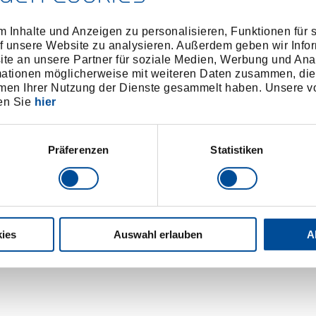
 Inhalte und Anzeigen zu personalisieren, Funktionen für 
ter@gedore.com
f unsere Website zu analysieren. Außerdem geben wir Infor
e an unsere Partner für soziale Medien, Werbung und Ana
mationen möglicherweise mit weiteren Daten zusammen, die 
men Ihrer Nutzung der Dienste gesammelt haben. Unsere vo
en Sie
hier
se
Präferenzen
Statistiken
chend angegeben - urheberrechtlich geschützt. Verwendete Fot
en. Die Verwendung von Fotografien auf Drittseiten ist nur im R
oto3003 Thomas Philippi
ies
Auswahl erlauben
A