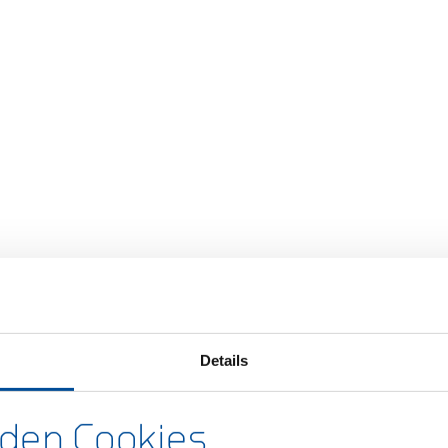
iner Bröcher
. KG: Peter Kraus, Ulrich Weber
Details
satzsteuergesetz
den Cookies