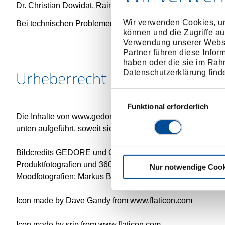
Dr. Christian Dowidat, Rainer Bröcher (Anschrift wie oben)
Wir verwenden Cookies, um
Bei technischen Problemen kontaktieren Sie bitte:
webmas
können und die Zugriffe au
Verwendung unserer Websit
Partner führen diese Infor
haben oder die sie im Rah
Datenschutzerklärung find
Urheberrecht und Bildnachwei
Einwilligungsauswahl
Funktional erforderlich
Die Inhalte von www.gedore.com sind - soweit nicht abwei
unten aufgeführt, soweit sie nicht selbst angefertigt wurd
Bildcredits GEDORE und GEDORE red:
Produktfotografien und 360°Ansichten: tangolima GmbH, f
Nur notwendige Cook
Moodfotografien: Markus Braumann
Icon made by Dave Gandy from www.flaticon.com
Icon made by srip from www.flaticon.com