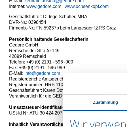
E-Mail:
zentrale.austria@gedore.com
Internet:
www.gedore.com
|
www.ochsenkopf.com
Geschäftsführer: DI Ingo Schuller, MBA
DVR-Nr.: 0398454
Firmenb.-Nr.: FN 59237p beim Langesger.f.ZRS Graz
Persönlich haftende Gesellschafterin
Gedore GmbH
Remscheider Straße 149
42899 Remscheid
Telefon: +49 (0) 2191 - 596 -900
Fax: +49 (0) 2191 - 596-999
E-Mail:
info@gedore.com
Registergericht: Amtsgericht Wuppertal
Registernummer: HRB 11091
Geschäftsführer: Karen Dowidat, Dr. Christian Dowidat, Ra
Verantwortlich für die GEDORE Werkzeugfabrik GmbH & Co
Zustimmung
Umsatzsteuer-Identifikationsnummer gemäß § 27 a Um
USt-Id Nr. ATU 30 424 207
Wir verwen
Inhaltlich Verantwortlicher gemäß § 18 Abs. 2 MStV