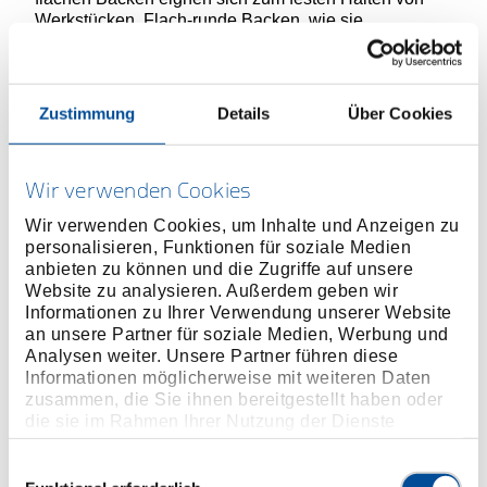
Werkstücken. Flach-runde Backen, wie sie
beispielsweise häufig bei Telefonzangen zu finden
sind, haben oft eine eng zulaufende Spitze. Damit
sind sie prädestiniert für den Einsatz im
mechanischen und elektronischen Bereich. Wer
Zustimmung
Details
Über Cookies
verformen oder Biegen muss, greift hingegen zu
Zangenmodellen mit runden Backen, etwa gezahnten
Rundzangen.
Wir verwenden Cookies
Die drei Grundformen werden durch weitere
Wir verwenden Cookies, um Inhalte und Anzeigen zu
Sonderformen ergänzt. Kabelscheren, Crimpzangen
personalisieren, Funktionen für soziale Medien
oder Abisolierzangen beispielsweise unterstützen den
anbieten zu können und die Zugriffe auf unsere
Anwender in spezifizierten Gewerken und sind für
Website zu analysieren. Außerdem geben wir
bestimmte Arbeiten in Form und Funktion optimiert.
Informationen zu Ihrer Verwendung unserer Website
an unsere Partner für soziale Medien, Werbung und
Analysen weiter. Unsere Partner führen diese
flach-runde Backen
Informationen möglicherweise mit weiteren Daten
zusammen, die Sie ihnen bereitgestellt haben oder
die sie im Rahmen Ihrer Nutzung der Dienste
gesammelt haben. Unsere vollständige
Datenschutzerklärung finden Sie
hier
Einwilligungsauswahl