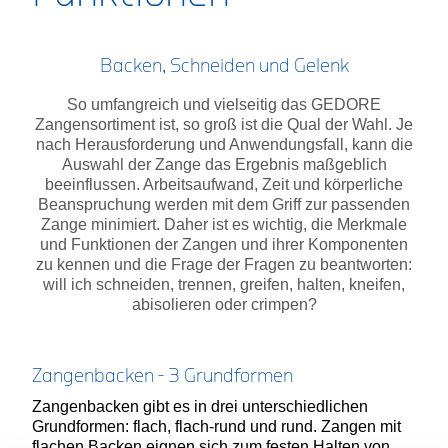
Backen, Schneiden und Gelenk
So umfangreich und vielseitig das GEDORE
Zangensortiment ist, so groß ist die Qual der Wahl. Je
nach Herausforderung und Anwendungsfall, kann die
Auswahl der Zange das Ergebnis maßgeblich
beeinflussen. Arbeitsaufwand, Zeit und körperliche
Beanspruchung werden mit dem Griff zur passenden
Zange minimiert. Daher ist es wichtig, die Merkmale
und Funktionen der Zangen und ihrer Komponenten
zu kennen und die Frage der Fragen zu beantworten:
will ich s
chneiden, t
rennen, g
reifen, h
alten, k
neifen,
a
bisolieren oder c
rimpen?
Zangenbacken - 3 Grundformen
Zangenbacken gibt es in drei unterschiedlichen
Grundformen: flach, flach-rund und rund. Zangen mit
flachen Backen eignen sich zum festen Halten von