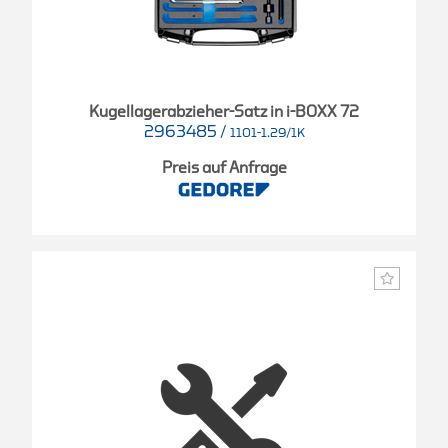
Kugellagerabzieher-Satz in i-BOXX 72
2963485
/
1101-1.29/1K
Preis auf Anfrage