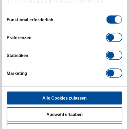
die sie im Rahmen Ihrer Nutzung der Dienste
gesammelt haben. Unsere vollständige
Datenschutzerklärung finden Sie
hier
Einwilligungsauswahl
Funktional erforderlich
Abzughaken-Satz 125 mm 4-teilig
1583271
/
1.92/20
Präferenzen
Preis auf Anfrage
Statistiken
Marketing
Alle Cookies zulassen
Auswahl erlauben