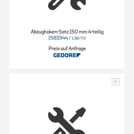
Abzughaken-Satz 150 mm 4-teilig
1583344
/
1.92/70
Preis auf Anfrage