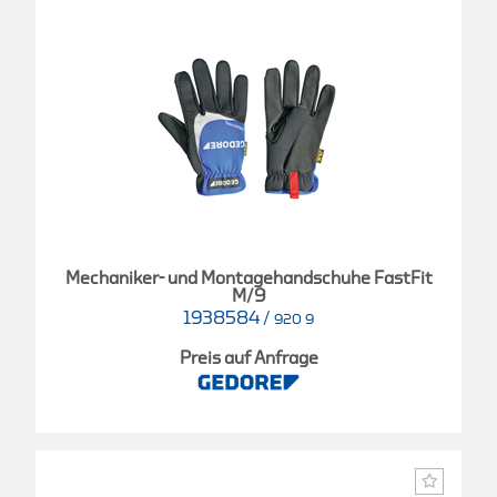
Mechaniker- und Montagehandschuhe FastFit
M/9
1938584
/
920 9
Preis auf Anfrage