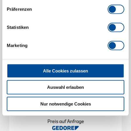
Präferenzen
Statistiken
Marketing
Alle Cookies zulassen
Auswahl erlauben
Mechaniker- und Montagehandschuhe M-Pact
Nur notwendige Cookies
XL/11
1938762
/
922 11
Preis auf Anfrage