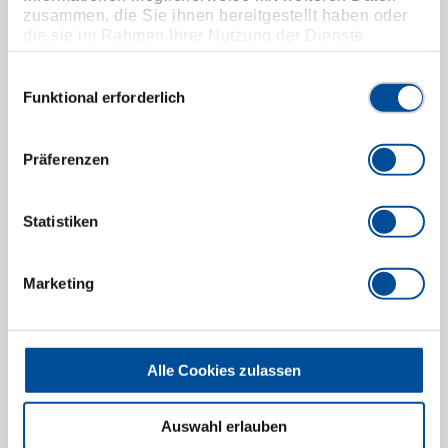
zusammen, die Sie ihnen bereitgestellt haben oder
die sie im Rahmen Ihrer Nutzung der Dienste
gesammelt haben. Unsere vollständige
Datenschutzerklärung finden Sie
hier
Einwilligungsauswahl
Funktional erforderlich
Präferenzen
Gegenhalter 18-22 mm verstärkt
1585517
/
245731
Statistiken
Preis auf Anfrage
Marketing
Alle Cookies zulassen
Auswahl erlauben