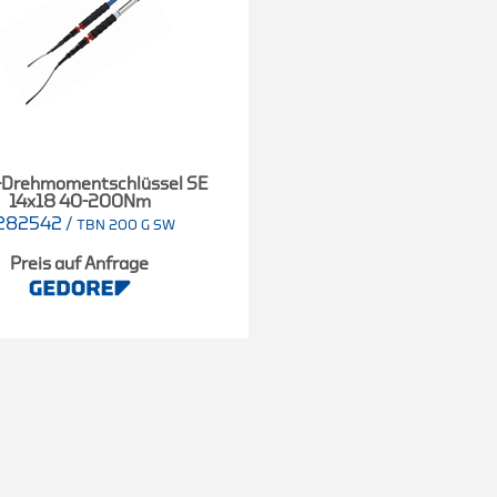
-Drehmomentschlüssel SE
14x18 40-200Nm
282542
/
TBN 200 G SW
Preis auf Anfrage