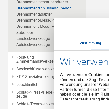
Drehmomentschraubendreher
Drehmomentschlüssel/Zubehör
Drehmomentadapter
Drehmoment-Mess-/Prüfgeräte
Drehmoment-Mess--Pruefgeraete-
Zubehoer
Einsteckwerkzeuge
Zustimmung
Aufsteckwerkzeuge
Forst- und
Wir verwen
Zimmermannswerkzeuge
Steckschlüsselwerkzeuge
Wir verwenden Cookies, um
KFZ-Spezialwerkzeuge
können und die Zugriffe au
Leuchtmittel
Verwendung unserer Websit
Partner führen diese Infor
Schlag-/Press-/Hebel-/Einbauwerk
haben oder die sie im Rah
zeuge
Datenschutzerklärung find
Schleif-/Trennwerkzeuge