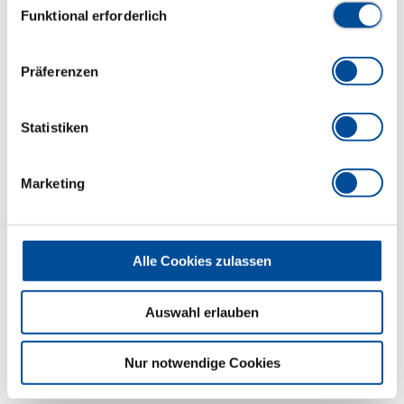
Leichte, jedoch stabile und korrosionsfeste
Funktional erforderlich
Bauweise
Sehr handlicher und abrutschsicherer Gummigriff
Präferenzen
Die Festeinstellung kann im Werk oder eigenhändig
auf geeigneten Prüfgeräten vorgenommen werden
Wenn werksseitige Festeinstellung gewünscht ist,
Statistiken
bitte bei Bestellung Nm-Wert angeben (Preis auf
Anfrage)
Marketing
EPA (Electrostatic Protected Area) konform, für den
Gebrauch in elektrostatisch sensiblen
Anwendungen
Lieferumfang:
Alle Cookies zulassen
Drehmomentschlüssel Typ TSN SLIPPER
Einstellwerkzeug, um den festeingestellten Wert zu
Auswahl erlauben
verändern
Prüfzertifikat nach DIN EN ISO 6789
Nur notwendige Cookies
Lieferung in stabiler Kartonage