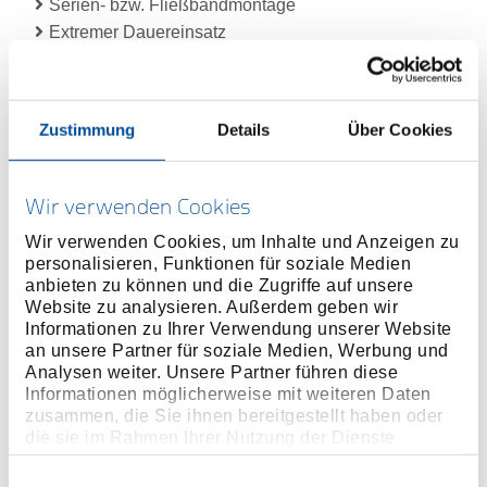
Serien- bzw. Fließbandmontage
Extremer Dauereinsatz
Ausführung:
Festeinstellbarer Drehmomentschlüssel - ohne
Skala
Zustimmung
Details
Über Cookies
1/4", 3/8" oder 1/2" Vierkantantrieb mit
Kugelsicherung
Mit integrierter Knarrenfunktion für den kontrollierten
Wir verwenden Cookies
Rechtsanzug
Wir verwenden Cookies, um Inhalte und Anzeigen zu
Auslösegenauigkeit: +/- 4 % Toleranz vom
personalisieren, Funktionen für soziale Medien
eingestellten Wert (TSN 5/45 und TSN 10/90 +/- 6 %
anbieten zu können und die Zugriffe auf unsere
Toleranz)
Website zu analysieren. Außerdem geben wir
Informationen zu Ihrer Verwendung unserer Website
Ausführung nach DIN EN ISO 6789, rückführbar auf
an unsere Partner für soziale Medien, Werbung und
Nationale Normale
Analysen weiter. Unsere Partner führen diese
Präzisions-Mechanismus gleitet bei Erreichen des
Informationen möglicherweise mit weiteren Daten
eingestellten Wertes deutlich spürbar und hörbar
zusammen, die Sie ihnen bereitgestellt haben oder
die sie im Rahmen Ihrer Nutzung der Dienste
KLICK durch - ein Überziehen ist nicht möglich
gesammelt haben. Unsere vollständige
Automatische Rückstellung in die Ausgangsposition
Datenschutzerklärung finden Sie
hier
Einwilligungsauswahl