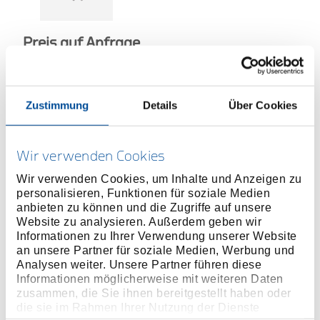
Preis auf Anfrage
Zustimmung
Details
Über Cookies
ONLINE KAUFEN
Wir verwenden Cookies
HÄNDLER FINDEN
Wir verwenden Cookies, um Inhalte und Anzeigen zu
personalisieren, Funktionen für soziale Medien
anbieten zu können und die Zugriffe auf unsere
Website zu analysieren. Außerdem geben wir
Produktlinie
EAN
0701698907014
Informationen zu Ihrer Verwendung unserer Website
an unsere Partner für soziale Medien, Werbung und
Produktbeschreibung
Analysen weiter. Unsere Partner führen diese
Für schwer zugängliche Schraubstellen
Informationen möglicherweise mit weiteren Daten
zusammen, die Sie ihnen bereitgestellt haben oder
Chrom-Vanadium-Stahl
die sie im Rahmen Ihrer Nutzung der Dienste
Kompatibel mit Drehmomentschlüsseln Typ TBN 2