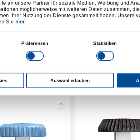
e an unsere Partner für soziale Medien, Werbung und Ana
mationen möglicherweise mit weiteren Daten zusammen, die 
men Ihrer Nutzung der Dienste gesammelt haben. Unsere vo
en Sie
hier
Präferenzen
Statistiken
fsteckknarre 3/4" links
Pilzkopf 3/8"-1/4
7686930
/
1545167
/
754-14
4549-
Preis auf Anfrage
Preis auf Anfrag
ies
Auswahl erlauben
A