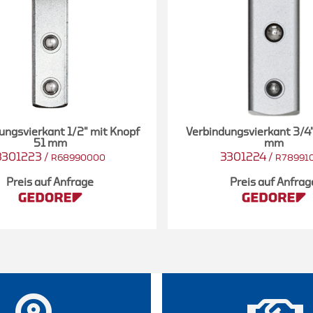
ungsvierkant 1/2" mit Knopf
Verbindungsvierkant 3/4"
51 mm
mm
3301223
/
3301224
/
R68990000
R78991
Preis auf Anfrage
Preis auf Anfrag