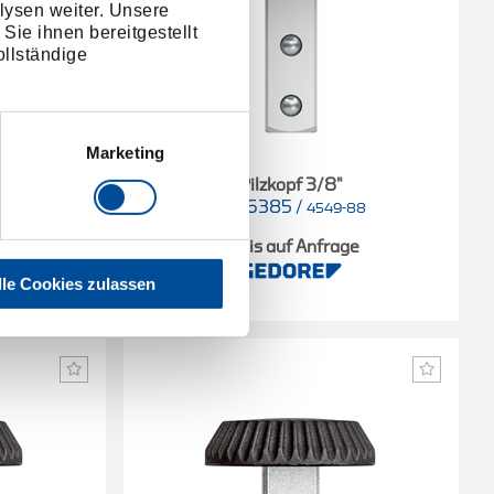
lysen weiter. Unsere
Sie ihnen bereitgestellt
llständige
Marketing
"
Pilzkopf 3/8"
1566385
/
87
4549-88
e
Preis auf Anfrage
lle Cookies zulassen