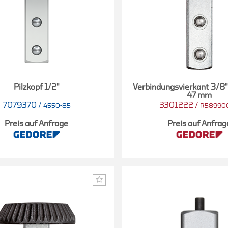
Pilzkopf 1/2"
Verbindungsvierkant 3/8"
47 mm
7079370
/
3301222
/
4550-85
R58990
Preis auf Anfrage
Preis auf Anfrag