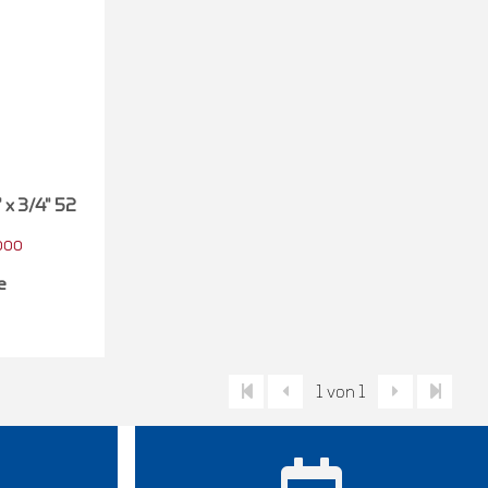
 x 3/4" 52
000
e
1 von 1