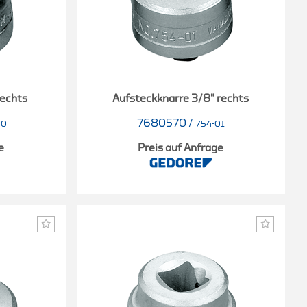
rechts
Aufsteckknarre 3/8" rechts
7680570
/
00
754-01
e
Preis auf Anfrage