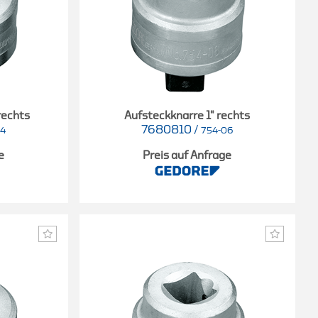
rechts
Aufsteckknarre 1" rechts
7680810
/
04
754-06
e
Preis auf Anfrage