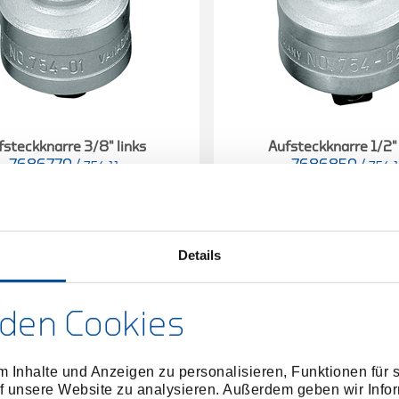
fsteckknarre 3/8" links
Aufsteckknarre 1/2" 
7686770
/
7686850
/
754-11
754-
Preis auf Anfrage
Preis auf Anfrag
Details
den Cookies
 Inhalte und Anzeigen zu personalisieren, Funktionen für 
f unsere Website zu analysieren. Außerdem geben wir Infor