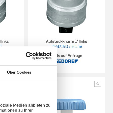
links
Aufsteckknarre 1" links
7687150
/
12
754-16
e
Preis auf Anfrage
Über Cookies
soziale Medien anbieten zu
mationen zu Ihrer