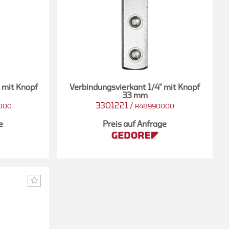
 mit Knopf
Verbindungsvierkant 1/4" mit Knopf
33 mm
3301221
/
000
R48990000
e
Preis auf Anfrage