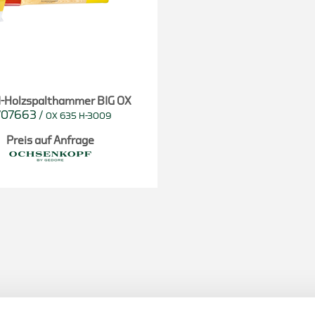
-Holzspalthammer BIG OX
707663
/
OX 635 H-3009
Preis auf Anfrage