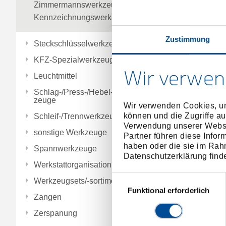
Zimmermannswerkzeuge
Kennzeichnungswerkzeuge
Zustimmung
Steckschlüsselwerkzeuge
KFZ-Spezialwerkzeuge
Wir verwen
Leuchtmittel
Schlag-/Press-/Hebel-/Einbauwerk
zeuge
Wir verwenden Cookies, um
können und die Zugriffe au
Schleif-/Trennwerkzeuge
Verwendung unserer Websit
sonstige Werkzeuge
Partner führen diese Infor
haben oder die sie im Rah
Spannwerkzeuge
Datenschutzerklärung find
Werkstattorganisation
Einwilligungsauswahl
Werkzeugsets/-sortimente
Funktional erforderlich
Zangen
Zerspanung