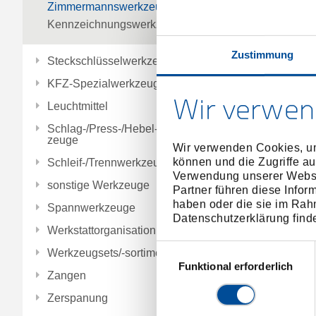
Zimmermannswerkzeuge
Kennzeichnungswerkzeuge
Zustimmung
Steckschlüsselwerkzeuge
KFZ-Spezialwerkzeuge
Wir verwen
Leuchtmittel
Schlag-/Press-/Hebel-/Einbauwerk
zeuge
Wir verwenden Cookies, um
können und die Zugriffe au
Schleif-/Trennwerkzeuge
Verwendung unserer Websit
sonstige Werkzeuge
Partner führen diese Infor
haben oder die sie im Rah
Spannwerkzeuge
Datenschutzerklärung find
Werkstattorganisation
Einwilligungsauswahl
Werkzeugsets/-sortimente
Funktional erforderlich
Zangen
Zerspanung