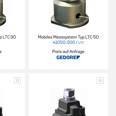
p LTC-30
Mobiles Messsystem Typ LTC-50
41050.000
/
C
LTC
e
Preis auf Anfrage