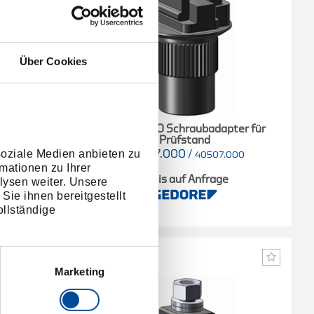
Über Cookies
pter für
40507.000 Schraubadapter für
Prüfstand
soziale Medien anbieten zu
40507.000
/
.000
40507.000
mationen zu Ihrer
e
Preis auf Anfrage
lysen weiter. Unsere
Sie ihnen bereitgestellt
llständige
Marketing