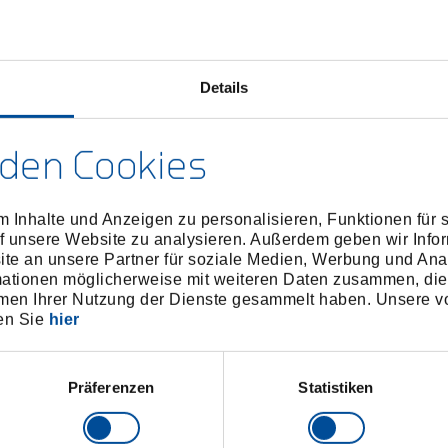
Details
den Cookies
.000 Schraubadapter für
40508.000 Schraubada
Prüfstand
Prüfstand
 Inhalte und Anzeigen zu personalisieren, Funktionen für 
0509.000
/
40508.000
/
40509.000
40508
f unsere Website zu analysieren. Außerdem geben wir Infor
Preis auf Anfrage
Preis auf Anfrag
e an unsere Partner für soziale Medien, Werbung und Ana
mationen möglicherweise mit weiteren Daten zusammen, die 
men Ihrer Nutzung der Dienste gesammelt haben. Unsere vo
en Sie
hier
Präferenzen
Statistiken