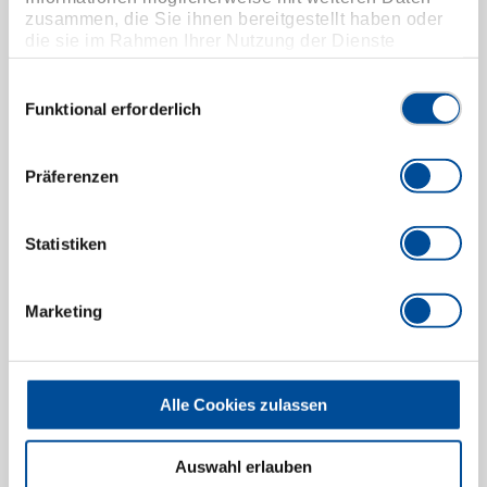
zusammen, die Sie ihnen bereitgestellt haben oder
die sie im Rahmen Ihrer Nutzung der Dienste
gesammelt haben. Unsere vollständige
Datenschutzerklärung finden Sie
hier
Einwilligungsauswahl
Funktional erforderlich
Präferenzen
Hydraulikschrauber Typ LDH-24V
15400.002
/
LDH-24V
Statistiken
Preis auf Anfrage
Marketing
Alle Cookies zulassen
Auswahl erlauben