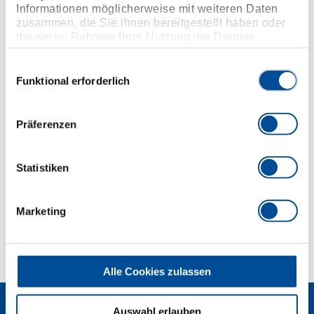
Druckbolzentechnik für einfaches Umstecken des
Informationen möglicherweise mit weiteren Daten
Antriebsvierkantes beim Drehrichtungswechsel
zusammen, die Sie ihnen bereitgestellt haben oder
die sie im Rahmen Ihrer Nutzung der Dienste
Hochdruckkupplungen 360°-drehbar in vertikaler
gesammelt haben. Unsere vollständige
Ebene
Datenschutzerklärung finden Sie
hier
Einwilligungsauswahl
Integriertes Überdruckventil im Hydraulikanschluss
Funktional erforderlich
Extra große Hydraulikbohrungen für minimale
Systemerwärmungen
Präferenzen
Abmessungen und Gewichte
Statistiken
Lieferumfang
Marketing
Technische Eigenschaften
Alle Cookies zulassen
Auswahl erlauben