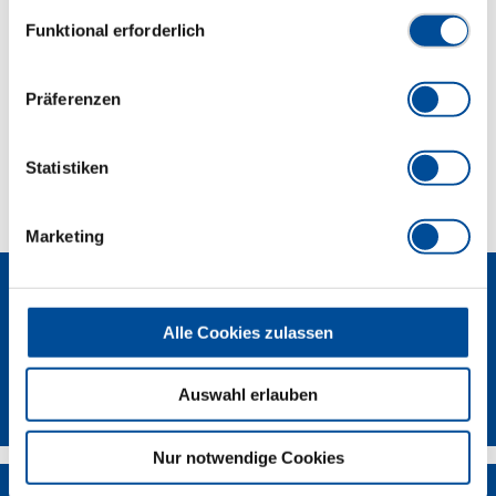
Datenschutzerklärung finden Sie
hier
Einwilligungsauswahl
Funktional erforderlich
Abmessungen und Gewichte
Präferenzen
Lieferumfang
Technische Eigenschaften
Statistiken
Marketing
Alle Cookies zulassen
GEDORE Torque Solutions Log-In
Auswahl erlauben
Nur notwendige Cookies