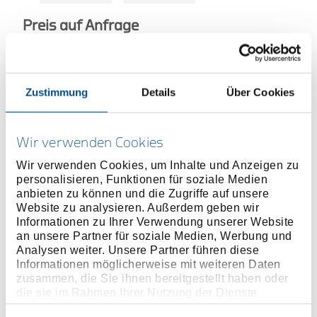
Preis auf Anfrage
Zustimmung
Details
Über Cookies
TECHNISCHER
VERTRIEBSPARTNETR
Wir verwenden Cookies
Wir verwenden Cookies, um Inhalte und Anzeigen zu
MEHR INFORMATIONEN ÜBER
personalisieren, Funktionen für soziale Medien
HOCHMOMENTWERKZEUGE
anbieten zu können und die Zugriffe auf unsere
Website zu analysieren. Außerdem geben wir
Informationen zu Ihrer Verwendung unserer Website
Produktlinie
an unsere Partner für soziale Medien, Werbung und
Analysen weiter. Unsere Partner führen diese
Produktbeschreibung
Informationen möglicherweise mit weiteren Daten
zusammen, die Sie ihnen bereitgestellt haben oder
der Innensechskanteinsatz lässt sich direkt in den
die sie im Rahmen Ihrer Nutzung der Dienste
Hydraulikschrauber einsetzen.
gesammelt haben. Unsere vollständige