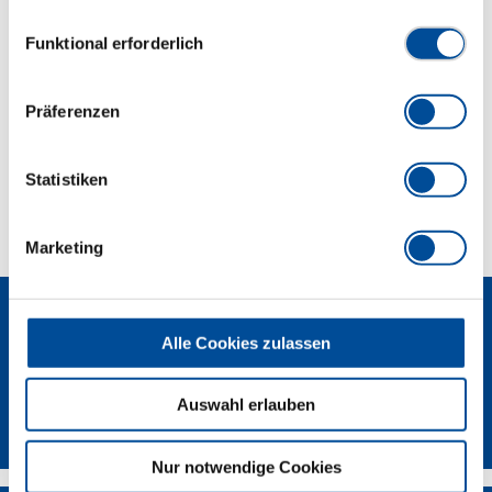
Hydraulikschrauber einsetzen.
Datenschutzerklärung finden Sie
hier
Einwilligungsauswahl
Funktional erforderlich
Abmessungen und Gewichte
Präferenzen
Lieferumfang
Statistiken
Technische Eigenschaften
Marketing
Alle Cookies zulassen
Auswahl erlauben
GEDORE Torque Solutions Log-In
Nur notwendige Cookies