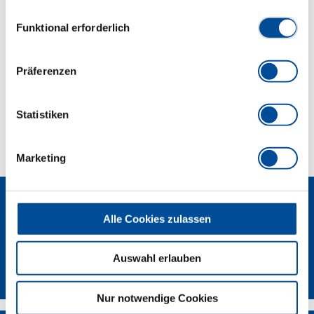
Hydraulikschrauber einsetzen.
Datenschutzerklärung finden Sie
hier
Einwilligungsauswahl
Funktional erforderlich
Abmessungen und Gewichte
Präferenzen
Lieferumfang
Statistiken
Technische Eigenschaften
Marketing
Alle Cookies zulassen
Auswahl erlauben
GEDORE Torque Solutions Log-In
Nur notwendige Cookies