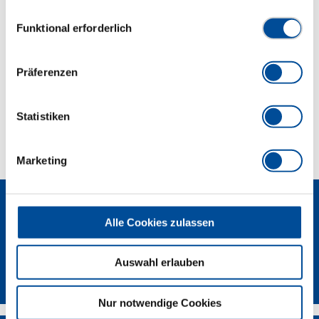
Hydraulikschrauber einsetzen.
Datenschutzerklärung finden Sie
hier
Einwilligungsauswahl
Funktional erforderlich
Abmessungen und Gewichte
Präferenzen
Lieferumfang
Statistiken
Technische Eigenschaften
Marketing
Alle Cookies zulassen
Auswahl erlauben
GEDORE Torque Solutions Log-In
Nur notwendige Cookies