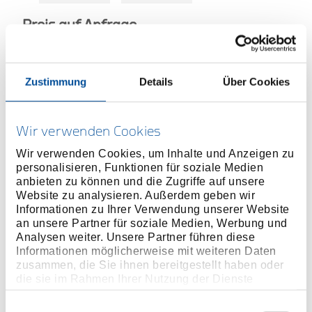
Preis auf Anfrage
Zustimmung
Details
Über Cookies
TECHNISCHER
VERTRIEBSPARTNETR
Wir verwenden Cookies
Wir verwenden Cookies, um Inhalte und Anzeigen zu
personalisieren, Funktionen für soziale Medien
MEHR INFORMATIONEN ÜBER
anbieten zu können und die Zugriffe auf unsere
HOCHMOMENTWERKZEUGE
Website zu analysieren. Außerdem geben wir
Informationen zu Ihrer Verwendung unserer Website
an unsere Partner für soziale Medien, Werbung und
Produktlinie
Analysen weiter. Unsere Partner führen diese
Informationen möglicherweise mit weiteren Daten
Produktbeschreibung
zusammen, die Sie ihnen bereitgestellt haben oder
die sie im Rahmen Ihrer Nutzung der Dienste
passend für Kassettenschrauber Typ LDK-6
gesammelt haben. Unsere vollständige
Datenschutzerklärung finden Sie
hier
Einwilligungsauswahl