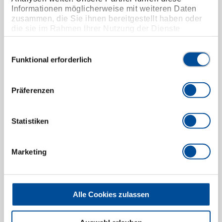
Informationen möglicherweise mit weiteren Daten
zusammen, die Sie ihnen bereitgestellt haben oder
die sie im Rahmen Ihrer Nutzung der Dienste
gesammelt haben. Unsere vollständige
3K-Schraubendreher Kreuzschlitz PH 4 320 mm
Datenschutzerklärung finden Sie
hier
Einwilligungsauswahl
6683620
/
2160 PH 4
Funktional erforderlich
Preis auf Anfrage
Präferenzen
Statistiken
Marketing
Alle Cookies zulassen