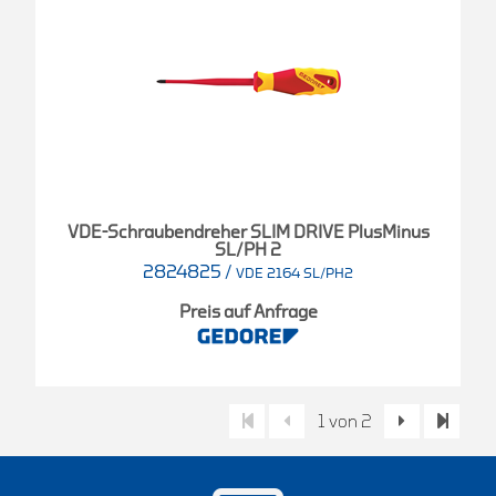
VDE-Schraubendreher SLIM DRIVE PlusMinus
SL/PH 2
2824825
/
VDE 2164 SL/PH2
Preis auf Anfrage
1 von 2