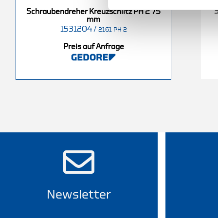
S
Schraubendreher Kreuzschlitz PH 2 75
mm
1531204
/
2161 PH 2
Preis auf Anfrage
Newsletter