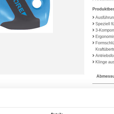
Produktbe
Ausführun
Speziell 
3-Kompone
Ergonomis
Formschlü
Kraftüber
Antriebsf
Klinge au
Abmessu
Lieferum
Technisc