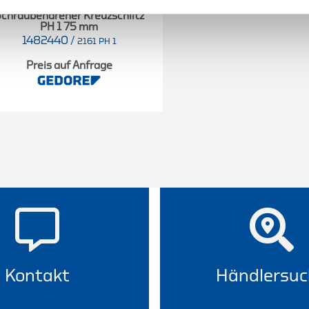
chraubendreher Kreuzschlitz
PH 1 75 mm
1482440
/
2161 PH 1
Preis auf Anfrage
Kontakt
Händlersuc