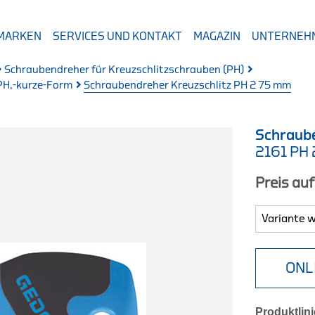
 MARKEN
SERVICES UND KONTAKT
MAGAZIN
UNTERNEH
Schraubendreher für Kreuzschlitzschrauben (PH)
PH,-kurze-Form
Schraubendreher Kreuzschlitz PH 2 75 mm
Schraube
2161 PH
Preis au
ONL
Produktlini