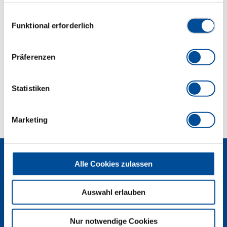
Chrom-Vanadium-Stahl, Klinge verchromt, Spitze
gesammelt haben. Unsere vollständige
brüniert
Datenschutzerklärung finden Sie
hier
Einwilligungsauswahl
Funktional erforderlich
Abmessungen und Gewichte
Präferenzen
Lieferumfang
Statistiken
Technische Eigenschaften
Marketing
Alle Cookies zulassen
Auswahl erlauben
Newsletter
Nur notwendige Cookies