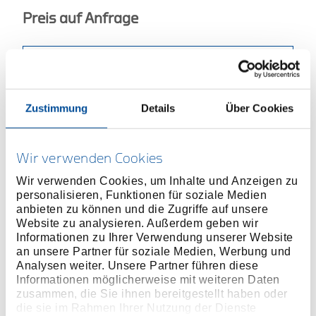
Preis auf Anfrage
ONLINE KAUFEN
Zustimmung
Details
Über Cookies
HÄNDLER FINDEN
Wir verwenden Cookies
Produktlinie
EAN
4010886950463
Wir verwenden Cookies, um Inhalte und Anzeigen zu
Produktbeschreibung
personalisieren, Funktionen für soziale Medien
anbieten zu können und die Zugriffe auf unsere
Schraubendreher mit T-Griff für besondere
Website zu analysieren. Außerdem geben wir
Schraubfälle, die einen hohen Krafteinsatz erfordern
Informationen zu Ihrer Verwendung unserer Website
Gängige Größen für Innen-6-kant Schrauben 2 2,5 3
an unsere Partner für soziale Medien, Werbung und
4 5 6 8 10
Analysen weiter. Unsere Partner führen diese
Informationen möglicherweise mit weiteren Daten
Kräfteschonendes Arbeiten durch ergonomische 2-
zusammen, die Sie ihnen bereitgestellt haben oder
Komponenten T-Griffe mit Aufhängeloch
die sie im Rahmen Ihrer Nutzung der Dienste