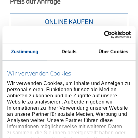
Preis auf Anfrage
ONLINE KAUFEN
HÄNDLER FINDEN
Zustimmung
Details
Über Cookies
Produktlinie
EAN
4010886825884
Wir verwenden Cookies
Produktbeschreibung
Wir verwenden Cookies, um Inhalte und Anzeigen zu
Praktische Satzzusammenstellung in
personalisieren, Funktionen für soziale Medien
umweltfreundlicher Kartonverpackung
anbieten zu können und die Zugriffe auf unsere
Für Innen-TX Schrauben mit Stift
Website zu analysieren. Außerdem geben wir
Informationen zu Ihrer Verwendung unserer Website
3-Komponenten-Griff Power-Grip³ mit Aufhängeloch
an unsere Partner für soziale Medien, Werbung und
Ergonomische Griffform für präzises,
Analysen weiter. Unsere Partner führen diese
ermüdungsfreies Arbeiten
Informationen möglicherweise mit weiteren Daten
Formschlüssige Verbindung von Griff und Klinge für
zusammen, die Sie ihnen bereitgestellt haben oder