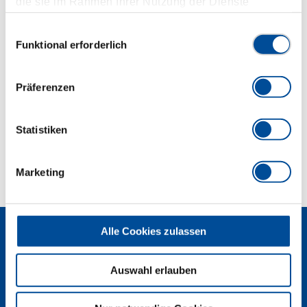
die sie im Rahmen Ihrer Nutzung der Dienste
optimale Kraftübertragung
gesammelt haben. Unsere vollständige
Antriebsform-Markierung am Griffende
Datenschutzerklärung finden Sie
hier
Einwilligungsauswahl
Klinge aus Molybdän-Vanadium-Stahl, vergütet
Funktional erforderlich
Abmessungen und Gewichte
Präferenzen
Lieferumfang
Statistiken
Technische Eigenschaften
Marketing
Alle Cookies zulassen
Auswahl erlauben
Newsletter