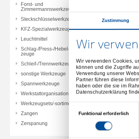
Forst- und
Zimmermannswerkzeuge
Steckschlüsselwerkzeuge
Zustimmung
KFZ-Spezialwerkzeuge
Leuchtmittel
Wir verwen
Schlag-/Press-/Hebel-/Einbauwerk
zeuge
Wir verwenden Cookies, um
Schleif-/Trennwerkzeuge
können und die Zugriffe au
Verwendung unserer Websit
sonstige Werkzeuge
Partner führen diese Infor
Spannwerkzeuge
haben oder die sie im Rah
Datenschutzerklärung find
Werkstattorganisation
Werkzeugsets/-sortimente
Einwilligungsauswahl
Funktional erforderlich
Zangen
Zerspanung