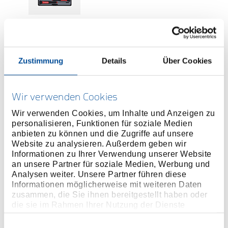
Preis auf Anfrage
Zustimmung
Details
Über Cookies
ONLINE KAUFEN
Wir verwenden Cookies
HÄNDLER FINDEN
Wir verwenden Cookies, um Inhalte und Anzeigen zu
personalisieren, Funktionen für soziale Medien
Produktlinie
EAN
4060833013512
anbieten zu können und die Zugriffe auf unsere
Website zu analysieren. Außerdem geben wir
Produktbeschreibung
Informationen zu Ihrer Verwendung unserer Website
an unsere Partner für soziale Medien, Werbung und
2-Komponentengriffe, ergonomisch geformt, mit
Analysen weiter. Unsere Partner führen diese
Schnelldreh-Endkappen
Informationen möglicherweise mit weiteren Daten
Schraubendreher-Klingen aus Chrom-Molybdän-
zusammen, die Sie ihnen bereitgestellt haben oder
die sie im Rahmen Ihrer Nutzung der Dienste
Stahl, verchromt
gesammelt haben. Unsere vollständige
Datenschutzerklärung finden Sie
hier
Einwilligungsauswahl