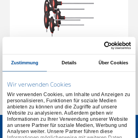
2K-T-Griff-Schraubendreher-Satz 6-kant 2.5-8
mm
Zustimmung
Details
Über Cookies
3301281
/
R38672006
Preis auf Anfrage
Wir verwenden Cookies
Wir verwenden Cookies, um Inhalte und Anzeigen zu
personalisieren, Funktionen für soziale Medien
1 von 1
anbieten zu können und die Zugriffe auf unsere
Website zu analysieren. Außerdem geben wir
Informationen zu Ihrer Verwendung unserer Website
an unsere Partner für soziale Medien, Werbung und
Analysen weiter. Unsere Partner führen diese
Informationen möglicherweise mit weiteren Daten