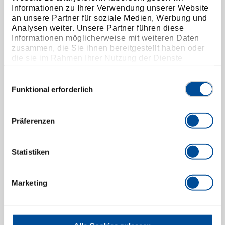
Informationen zu Ihrer Verwendung unserer Website
an unsere Partner für soziale Medien, Werbung und
Analysen weiter. Unsere Partner führen diese
Informationen möglicherweise mit weiteren Daten
zusammen, die Sie ihnen bereitgestellt haben oder
die sie im Rahmen Ihrer Nutzung der Dienste
gesammelt haben. Unsere vollständige
Datenschutzerklärung finden Sie
hier
Einwilligungsauswahl
Funktional erforderlich
Präferenzen
Statistiken
Doppelringschlüssel-Satz 12-teilig 6-32 mm
6031040
/
2-120
Marketing
Preis auf Anfrage