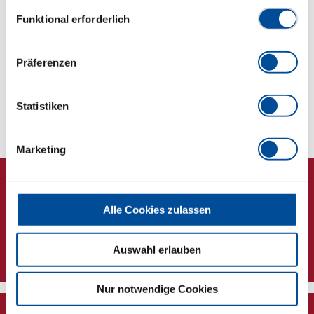
Datenschutzerklärung finden Sie
hier
Einwilligungsauswahl
Funktional erforderlich
Abmessungen und Gewichte
Präferenzen
Lieferumfang
Technische Eigenschaften
Statistiken
Marketing
Alle Cookies zulassen
Newsletter
Auswahl erlauben
Nur notwendige Cookies