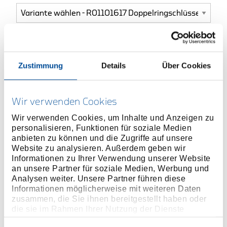
ONLINE KAUFEN
Zustimmung
Details
Über Cookies
HÄNDLER FINDEN
Wir verwenden Cookies
Produktlinie
EAN
4060833009096
Wir verwenden Cookies, um Inhalte und Anzeigen zu
personalisieren, Funktionen für soziale Medien
Produktbeschreibung
anbieten zu können und die Zugriffe auf unsere
Website zu analysieren. Außerdem geben wir
Ausführung nach DIN 838, ISO 3318, ISO 1085, ISO
Informationen zu Ihrer Verwendung unserer Website
10104
an unsere Partner für soziale Medien, Werbung und
5° gekröpft
Analysen weiter. Unsere Partner führen diese
Informationen möglicherweise mit weiteren Daten
Mit dünnwandigen Ringen
zusammen, die Sie ihnen bereitgestellt haben oder
Chrom-Vanadium-Stahl
die sie im Rahmen Ihrer Nutzung der Dienste
Oberfläche matt-satiniert verchromt
gesammelt haben. Unsere vollständige