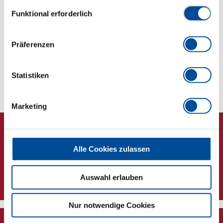
Datenschutzerklärung finden Sie
hier
Einwilligungsauswahl
Funktional erforderlich
Abmessungen und Gewichte
Präferenzen
Lieferumfang
Technische Eigenschaften
Statistiken
Marketing
Alle Cookies zulassen
Newsletter
Auswahl erlauben
Nur notwendige Cookies