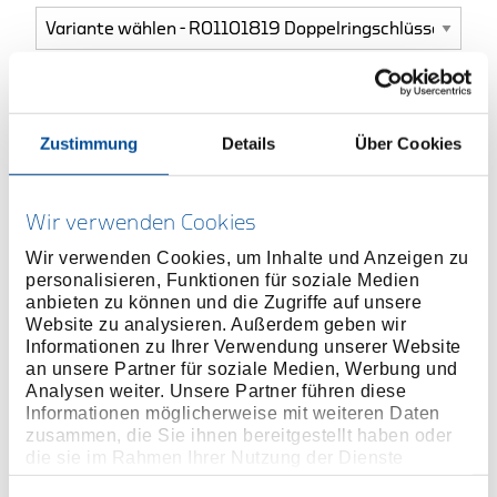
ONLINE KAUFEN
Zustimmung
Details
Über Cookies
HÄNDLER FINDEN
Wir verwenden Cookies
Produktlinie
EAN
4060833009119
Wir verwenden Cookies, um Inhalte und Anzeigen zu
personalisieren, Funktionen für soziale Medien
Produktbeschreibung
anbieten zu können und die Zugriffe auf unsere
Website zu analysieren. Außerdem geben wir
Ausführung nach DIN 838, ISO 3318, ISO 1085, ISO
Informationen zu Ihrer Verwendung unserer Website
10104
an unsere Partner für soziale Medien, Werbung und
5° gekröpft
Analysen weiter. Unsere Partner führen diese
Informationen möglicherweise mit weiteren Daten
Mit dünnwandigen Ringen
zusammen, die Sie ihnen bereitgestellt haben oder
Chrom-Vanadium-Stahl
die sie im Rahmen Ihrer Nutzung der Dienste
Oberfläche matt-satiniert verchromt
gesammelt haben. Unsere vollständige