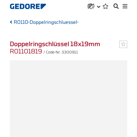
R0110-Doppelringschluessel-
Doppelringschlüssel 18x19mm
R01101819
/ Code-Nr. 3300911