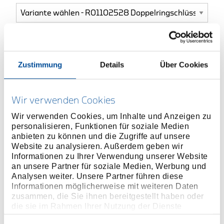
ONLINE KAUFEN
Zustimmung
Details
Über Cookies
HÄNDLER FINDEN
Wir verwenden Cookies
Produktlinie
EAN
4060833009195
Wir verwenden Cookies, um Inhalte und Anzeigen zu
personalisieren, Funktionen für soziale Medien
Produktbeschreibung
anbieten zu können und die Zugriffe auf unsere
Website zu analysieren. Außerdem geben wir
Ausführung nach DIN 838, ISO 3318, ISO 1085, ISO
Informationen zu Ihrer Verwendung unserer Website
10104
an unsere Partner für soziale Medien, Werbung und
5° gekröpft
Analysen weiter. Unsere Partner führen diese
Informationen möglicherweise mit weiteren Daten
Mit dünnwandigen Ringen
zusammen, die Sie ihnen bereitgestellt haben oder
Chrom-Vanadium-Stahl
die sie im Rahmen Ihrer Nutzung der Dienste
Oberfläche matt-satiniert verchromt
gesammelt haben. Unsere vollständige