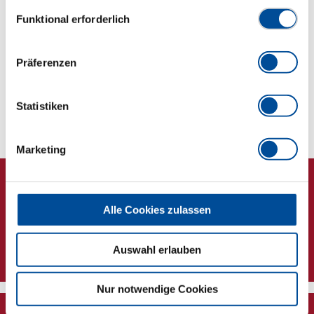
Datenschutzerklärung finden Sie
hier
Einwilligungsauswahl
Funktional erforderlich
Abmessungen und Gewichte
Präferenzen
Lieferumfang
Technische Eigenschaften
Statistiken
Marketing
Alle Cookies zulassen
Newsletter
Auswahl erlauben
Nur notwendige Cookies