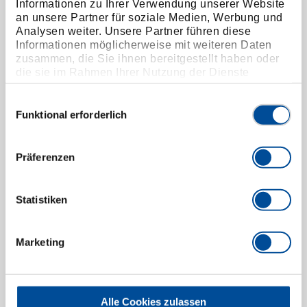
Informationen zu Ihrer Verwendung unserer Website
an unsere Partner für soziale Medien, Werbung und
Analysen weiter. Unsere Partner führen diese
Informationen möglicherweise mit weiteren Daten
zusammen, die Sie ihnen bereitgestellt haben oder
die sie im Rahmen Ihrer Nutzung der Dienste
gesammelt haben. Unsere vollständige
Datenschutzerklärung finden Sie
hier
Einwilligungsauswahl
Funktional erforderlich
Präferenzen
Statistiken
Starter-Blockschlüssel 14x16 mm 184 mm
3301116
/
R01351416
Marketing
Preis auf Anfrage
Alle Cookies zulassen