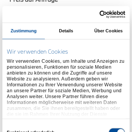
Zustimmung
Details
Über Cookies
ONLINE KAUFEN
Wir verwenden Cookies
HÄNDLER FINDEN
Wir verwenden Cookies, um Inhalte und Anzeigen zu
personalisieren, Funktionen für soziale Medien
anbieten zu können und die Zugriffe auf unsere
Produktlinie
EAN
4010886603659
Website zu analysieren. Außerdem geben wir
Informationen zu Ihrer Verwendung unserer Website
Produktbeschreibung
an unsere Partner für soziale Medien, Werbung und
Vanadium-Stahl 31CrV3
Analysen weiter. Unsere Partner führen diese
Informationen möglicherweise mit weiteren Daten
VDE isoliert bis 1000 V, nach EN 60900/IEC 60900,
zusammen, die Sie ihnen bereitgestellt haben oder
2-fach Check-Tool-Isolierung
die sie im Rahmen Ihrer Nutzung der Dienste
gesammelt haben. Unsere vollständige
Datenschutzerklärung finden Sie
hier
Einwilligungsauswahl
Abmessungen und Gewichte