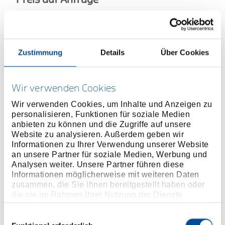
Zustimmung
Details
Über Cookies
ONLINE KAUFEN
Wir verwenden Cookies
HÄNDLER FINDEN
Wir verwenden Cookies, um Inhalte und Anzeigen zu
personalisieren, Funktionen für soziale Medien
anbieten zu können und die Zugriffe auf unsere
Produktlinie
EAN
4010886603703
Website zu analysieren. Außerdem geben wir
Informationen zu Ihrer Verwendung unserer Website
Produktbeschreibung
an unsere Partner für soziale Medien, Werbung und
Vanadium-Stahl 31CrV3
Analysen weiter. Unsere Partner führen diese
Informationen möglicherweise mit weiteren Daten
VDE isoliert bis 1000 V, nach EN 60900/IEC 60900,
zusammen, die Sie ihnen bereitgestellt haben oder
2-fach Check-Tool-Isolierung
die sie im Rahmen Ihrer Nutzung der Dienste
gesammelt haben. Unsere vollständige
Datenschutzerklärung finden Sie
hier
Einwilligungsauswahl
Abmessungen und Gewichte