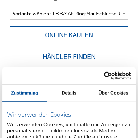
ONLINE KAUFEN
HÄNDLER FINDEN
Produktlinie
EAN
4010886600603
Produktbeschreibung
Zustimmung
Details
Über Cookies
Ausführung in Anlehnung an DIN 3113, Form B, ISO
3318, ISO 7738
Mit gleichen Schlüsselweiten
Wir verwenden Cookies
Chrom-Vanadium-Stahl 31CrV3, verchromt
Wir verwenden Cookies, um Inhalte und Anzeigen zu
Blendfreie, mattierte Oberfläche
personalisieren, Funktionen für soziale Medien
anbieten zu können und die Zugriffe auf unsere
Sorgfältig geschmiedet und fachgerecht verarbeitet