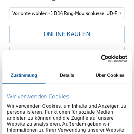
ONLINE KAUFEN
HÄNDLER FINDEN
Produktlinie
EAN
4010886600122
Zustimmung
Details
Über Cookies
Produktbeschreibung
Ausführung nach DIN 3113 Form B, ISO 3318, ISO
Wir verwenden Cookies
7738
Wir verwenden Cookies, um Inhalte und Anzeigen zu
Größe 5 und 5,5 mm mit 6-kant Ring, ab 6 mm mit
personalisieren, Funktionen für soziale Medien
anbieten zu können und die Zugriffe auf unsere
UD-Profil
Website zu analysieren. Außerdem geben wir
Chrom-Vanadium-Stahl 31CrV3, verchromt
Informationen zu Ihrer Verwendung unserer Website
Sorgfältig geschmiedet und fachgerecht verarbeitet