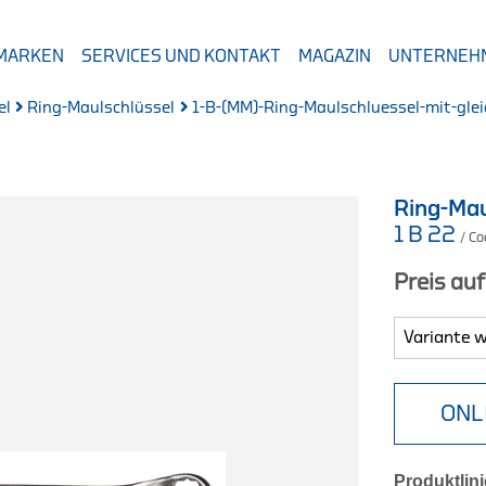
 MARKEN
SERVICES UND KONTAKT
MAGAZIN
UNTERNEH
el
Ring-Maulschlüssel
1-B-(MM)-Ring-Maulschluessel-mit-gle
Ring-Mau
1 B 22
/ C
Preis au
ONL
Produktlini