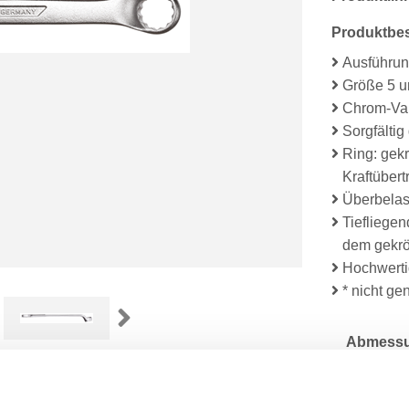
Produktbe
Ausführun
Größe 5 u
Chrom-Van
Sorgfältig
Ring: gekr
Kraftüber
Überbelas
Tiefliege
dem gekrö
Hochwerti
* nicht ge
Abmessu
Lieferum