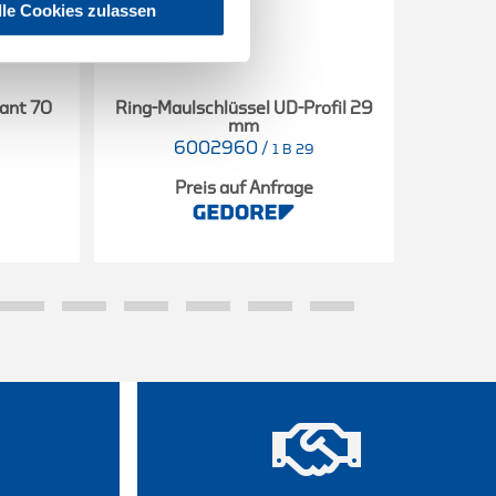
lle Cookies zulassen
kant 70
Ring-Maulschlüssel UD-Profil 29
Ring-Ma
mm
6002960
/
1 B 29
Preis auf Anfrage