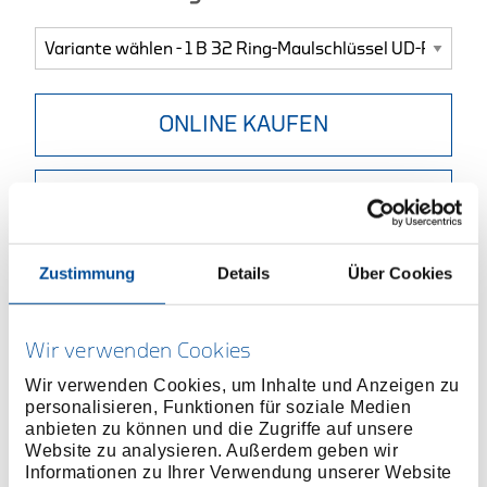
ONLINE KAUFEN
HÄNDLER FINDEN
Produktlinie
EAN
4010886600320
Zustimmung
Details
Über Cookies
Produktbeschreibung
Ausführung nach DIN 3113 Form B, ISO 3318, ISO
Wir verwenden Cookies
7738
Wir verwenden Cookies, um Inhalte und Anzeigen zu
Größe 5 und 5,5 mm mit 6-kant Ring, ab 6 mm mit
personalisieren, Funktionen für soziale Medien
anbieten zu können und die Zugriffe auf unsere
UD-Profil
Website zu analysieren. Außerdem geben wir
Chrom-Vanadium-Stahl 31CrV3, verchromt
Informationen zu Ihrer Verwendung unserer Website
Sorgfältig geschmiedet und fachgerecht verarbeitet