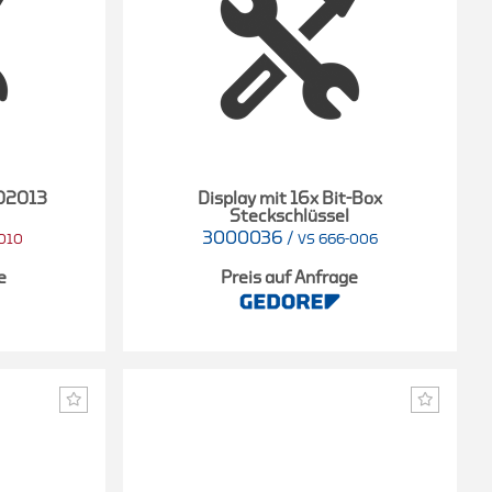
702013
Display mit 16x Bit-Box
Steckschlüssel
3000036
/
010
VS 666-006
e
Preis auf Anfrage