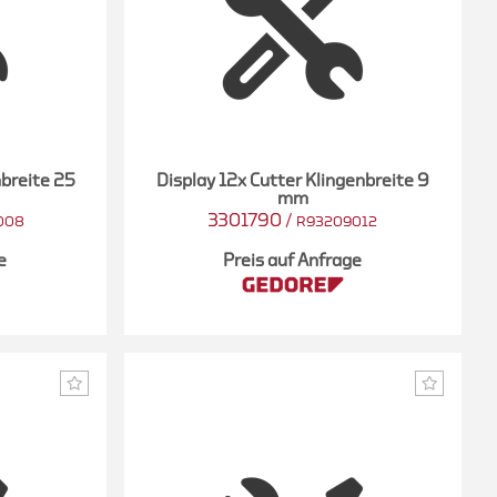
nbreite 25
Display 12x Cutter Klingenbreite 9
mm
3301790
/
008
R93209012
e
Preis auf Anfrage