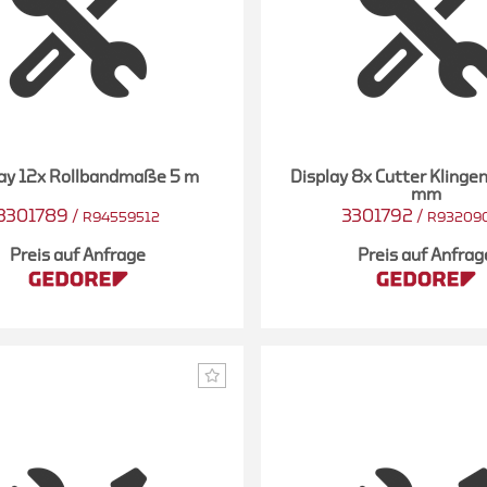
lay 12x Rollbandmaße 5 m
Display 8x Cutter Klinge
mm
3301789
/
3301792
/
R94559512
R93209
Preis auf Anfrage
Preis auf Anfrag