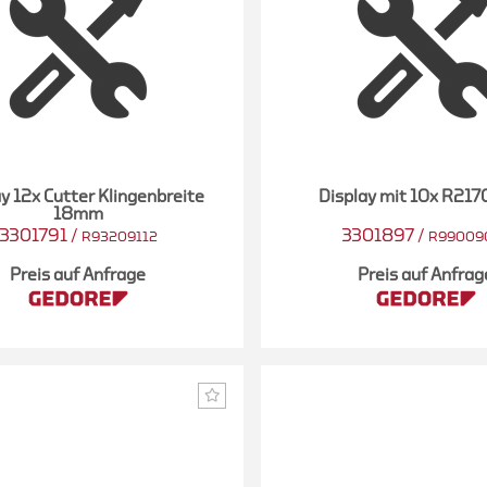
y 12x Cutter Klingenbreite
Display mit 10x R21
18mm
3301791
/
3301897
/
R93209112
R99009
Preis auf Anfrage
Preis auf Anfrag