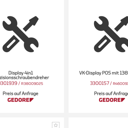
Display 4in1
VK-Display POS mit 138 
zisionsschraubendreher
3301939
/
3300157
/
R38009025
R46009
Preis auf Anfrage
Preis auf Anfrag