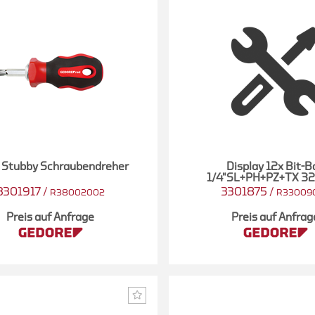
1 Stubby Schraubendreher
Display 12x Bit-B
1/4"SL+PH+PZ+TX 32-
3301917
/
3301875
/
R38002002
R33009
Preis auf Anfrage
Preis auf Anfrag