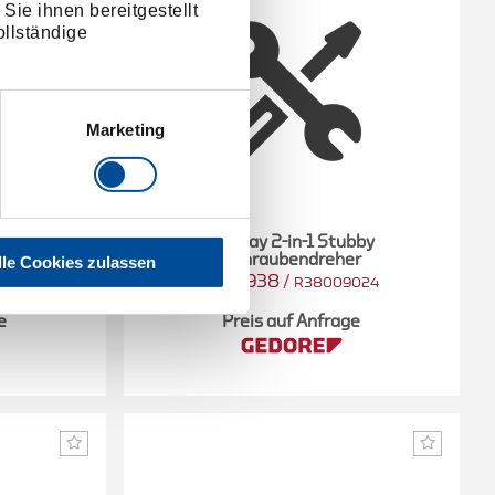
Sie ihnen bereitgestellt
llständige
Marketing
rundzange
Display 2-in-1 Stubby
Schraubendreher
lle Cookies zulassen
3301938
/
312
R38009024
e
Preis auf Anfrage