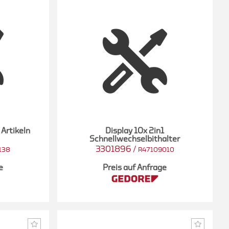
Artikeln
Display 10x 2in1
Schnellwechselbithalter
3301896
/
138
R47109010
e
Preis auf Anfrage