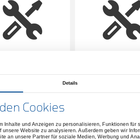
ugsatz für R46009138 138-
Display 12x Multi-Abiso
teilig
3300184
/
3301934
/
R21009138
R28009
Details
Preis auf Anfrage
Preis auf Anfrag
den Cookies
 Inhalte und Anzeigen zu personalisieren, Funktionen für 
f unsere Website zu analysieren. Außerdem geben wir Infor
e an unsere Partner für soziale Medien, Werbung und Ana