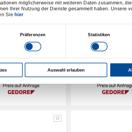
mationen möglicherweise mit weiteren Daten zusammen, die 
men Ihrer Nutzung der Dienste gesammelt haben. Unsere vo
en Sie
hier
Präferenzen
Statistiken
y 12x Multi-Seitenschneider
Display 12x Multi-Flach
ies
Auswahl erlauben
A
3301936
/
3301937
/
R28009212
R28009
Preis auf Anfrage
Preis auf Anfrag