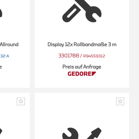
 Allround
Display 12x Rollbandmaße 3 m
3301788
/
032-A
R94559312
e
Preis auf Anfrage