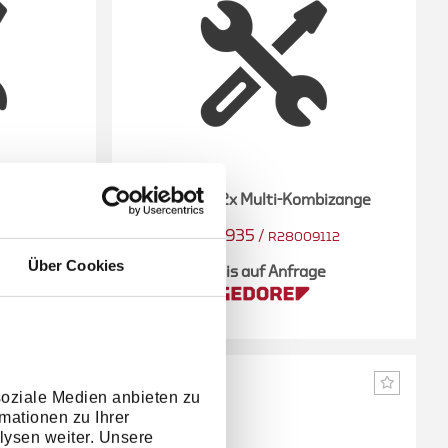
lierzange
Display 12x Multi-Kombizange
3301935
/
012
R28009112
Über Cookies
e
Preis auf Anfrage
soziale Medien anbieten zu
mationen zu Ihrer
lysen weiter. Unsere