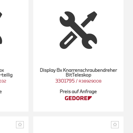
ox
Display 8x Knarrenschraubendreher
teilig
BitTeleskop
3301795
/
032
R38929008
e
Preis auf Anfrage