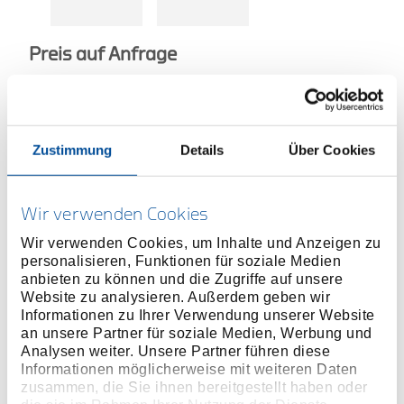
Preis auf Anfrage
ONLINE KAUFEN
Zustimmung
Details
Über Cookies
HÄNDLER FINDEN
Wir verwenden Cookies
Produktlinie
EAN
4060833019361
Wir verwenden Cookies, um Inhalte und Anzeigen zu
personalisieren, Funktionen für soziale Medien
Produktbeschreibung
anbieten zu können und die Zugriffe auf unsere
Website zu analysieren. Außerdem geben wir
Seitenschneider mit Mehrfachfunktion – geeignet
Informationen zu Ihrer Verwendung unserer Website
zum Schneiden, Greifen und Halten
an unsere Partner für soziale Medien, Werbung und
Schneidleistung bis 2 mm Drahtdurchmesser – ideal
Analysen weiter. Unsere Partner führen diese
für weiche und mittlere Drähte
Informationen möglicherweise mit weiteren Daten
zusammen, die Sie ihnen bereitgestellt haben oder
Crimpen möglich für Leiterquerschnitte von 0,5 – 1