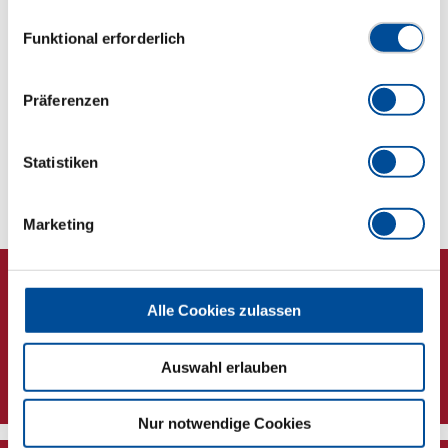
1/2" – vielseitig einsetzbar im Werkstattalltag
Datenschutzerklärung finden Sie
hier
Einwilligungsauswahl
Robuste Ausführung: Hochwertige Materialien für
Funktional erforderlich
langlebigen und zuverlässigen Einsatz
Präferenzen
Abmessungen und Gewichte
Statistiken
Lieferumfang
Marketing
Alle Cookies zulassen
Auswahl erlauben
Newsletter
Nur notwendige Cookies