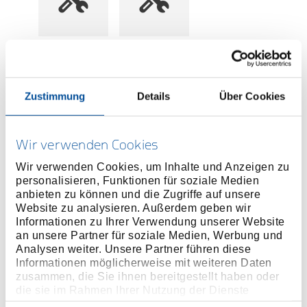
Preis auf Anfrage
Zustimmung
Details
Über Cookies
ONLINE KAUFEN
Wir verwenden Cookies
HÄNDLER FINDEN
Wir verwenden Cookies, um Inhalte und Anzeigen zu
personalisieren, Funktionen für soziale Medien
Produktlinie
anbieten zu können und die Zugriffe auf unsere
EAN
4060833019316
Website zu analysieren. Außerdem geben wir
Produktbeschreibung
Informationen zu Ihrer Verwendung unserer Website
an unsere Partner für soziale Medien, Werbung und
2-teiliges Set: Enthält zwei magnetische Bithalter in
Analysen weiter. Unsere Partner führen diese
75 mm Länge – ideal für schwer erreichbare Stellen
Informationen möglicherweise mit weiteren Daten
zusammen, die Sie ihnen bereitgestellt haben oder
Passend für gängige Antriebsgrößen: Bits in 1/4"
die sie im Rahmen Ihrer Nutzung der Dienste
(6,3 mm) sowie Steckschlüsseleinsätze in 3/8" und
gesammelt haben. Unsere vollständige