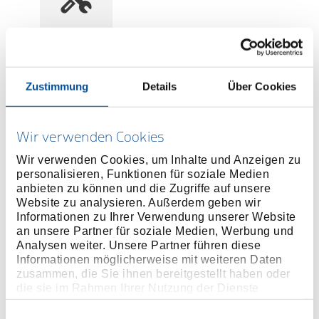
Preis auf Anfrage
Zustimmung
Details
Über Cookies
Wir verwenden Cookies
ONLINE KAUFEN
Wir verwenden Cookies, um Inhalte und Anzeigen zu
personalisieren, Funktionen für soziale Medien
anbieten zu können und die Zugriffe auf unsere
HÄNDLER FINDEN
Website zu analysieren. Außerdem geben wir
Informationen zu Ihrer Verwendung unserer Website
an unsere Partner für soziale Medien, Werbung und
Produktlinie
EAN
4046459025245
Analysen weiter. Unsere Partner führen diese
Informationen möglicherweise mit weiteren Daten
Produktbeschreibung
zusammen, die Sie ihnen bereitgestellt haben oder
die sie im Rahmen Ihrer Nutzung der Dienste
Im Lieferumfang von KL-0190-50 enthalten.
gesammelt haben. Unsere vollständige
Datenschutzerklärung finden Sie
hier
Einwilligungsauswahl