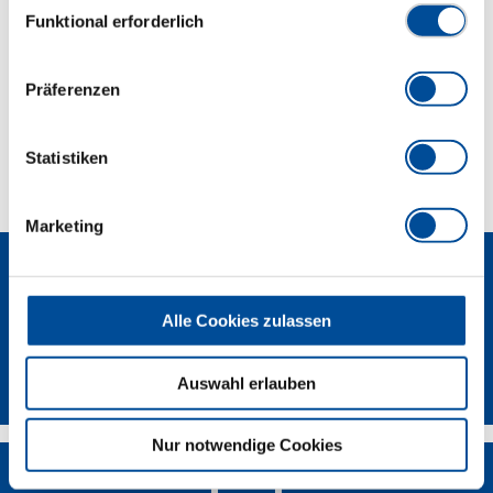
Funktional erforderlich
Abmessungen und Gewichte
Lieferumfang
Präferenzen
Technische Eigenschaften
Statistiken
Marketing
Alle Cookies zulassen
Newsletter
Auswahl erlauben
Nur notwendige Cookies