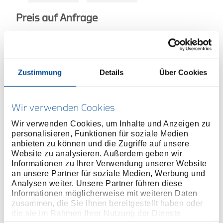
Preis auf Anfrage
ONLINE KAUFEN
Zustimmung
Details
Über Cookies
HÄNDLER FINDEN
Wir verwenden Cookies
Produktlinie
EAN
4010886854655
Wir verwenden Cookies, um Inhalte und Anzeigen zu
personalisieren, Funktionen für soziale Medien
Produktbeschreibung
anbieten zu können und die Zugriffe auf unsere
Website zu analysieren. Außerdem geben wir
Starke Gürtelpolsterung für höchsten Tragekomfort
Informationen zu Ihrer Verwendung unserer Website
bei maximaler Beladung
an unsere Partner für soziale Medien, Werbung und
Für Taillenumfang von 80 - 120 cm
Analysen weiter. Unsere Partner führen diese
Grundgürtel aus Leder
Informationen möglicherweise mit weiteren Daten
zusammen, die Sie ihnen bereitgestellt haben oder
All inklusive: Maschinenhalfter, Hammerträger, 2
die sie im Rahmen Ihrer Nutzung der Dienste
Kammertaschen und Handy Tasche - auch separat
gesammelt haben. Unsere vollständige