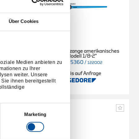
Über Cookies
2"
Kettenrohrzange amerikanisches
Modell 1/8-2"
soziale Medien anbieten zu
4535360
/
02
122002
mationen zu Ihrer
e
Preis auf Anfrage
lysen weiter. Unsere
Sie ihnen bereitgestellt
llständige
Marketing