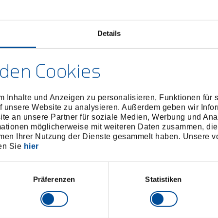
Details
den Cookies
Ersatzkette 2-12"
Ersatzkette 1/8-
 Inhalte und Anzeigen zu personalisieren, Funktionen für 
4549070
/
4548500
/
122212
1222
f unsere Website zu analysieren. Außerdem geben wir Infor
Preis auf Anfrage
Preis auf Anfrag
e an unsere Partner für soziale Medien, Werbung und Ana
mationen möglicherweise mit weiteren Daten zusammen, die 
men Ihrer Nutzung der Dienste gesammelt haben. Unsere vo
en Sie
hier
Präferenzen
Statistiken