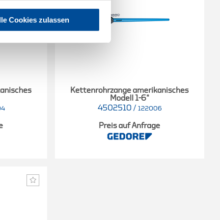
lle Cookies zulassen
kanisches
Kettenrohrzange amerikanisches
Modell 1-6"
4502510
/
04
122006
e
Preis auf Anfrage