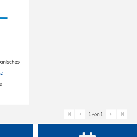
kanisches
12
e
1 von 1