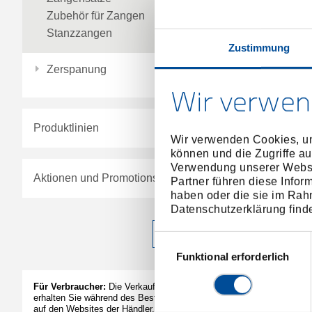
Zubehör für Zangen
Stanzzangen
Zustimmung
Zerspanung
Wir verwen
Produktlinien
Wir verwenden Cookies, um
können und die Zugriffe au
Verwendung unserer Websit
Aktionen und Promotions
Partner führen diese Infor
haben oder die sie im Rah
Datenschutzerklärung find
Filter anwenden
Einwilligungsauswahl
Funktional erforderlich
Für Verbraucher:
Die Verkaufspreise der Händler
erhalten Sie während des Bestellvorgangs bzw.
auf den Websites der Händler.