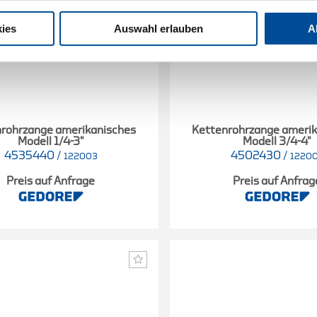
ies
Auswahl erlauben
A
rohrzange amerikanisches
Kettenrohrzange ameri
Modell 1/4-3"
Modell 3/4-4"
4535440
/
4502430
/
122003
1220
Preis auf Anfrage
Preis auf Anfrag