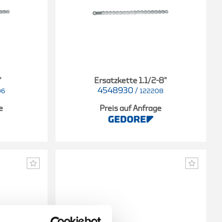
"
Ersatzkette 1.1/2-8"
4548930
/
06
122208
e
Preis auf Anfrage