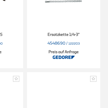
SS
Ersatzkette 1/4-3"
4548690
/
00
122203
e
Preis auf Anfrage