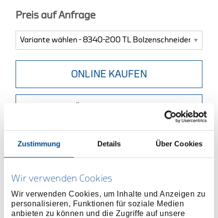
Preis auf Anfrage
ONLINE KAUFEN
HÄNDLER FINDEN
Produktlinie
EAN
4010886899762
Zustimmung
Details
Über Cookies
Produktbeschreibung
Kompakter Kraft-Bolzenschneider mit besonders
Wir verwenden Cookies
hoher Schneidleistung
Wir verwenden Cookies, um Inhalte und Anzeigen zu
Geringer Kraftaufwand durch optimiertes
personalisieren, Funktionen für soziale Medien
Hebelverhältnis
anbieten zu können und die Zugriffe auf unsere