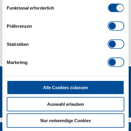
Datenschutzerklärung finden Sie
hier
Einwilligungsauswahl
Funktional erforderlich
Abmessungen und Gewichte
Präferenzen
Lieferumfang
Technische Eigenschaften
Statistiken
Marketing
Alle Cookies zulassen
Newsletter
Auswahl erlauben
Nur notwendige Cookies