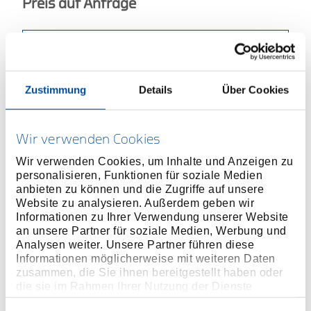
Preis auf Anfrage
ONLINE KAUFEN
Zustimmung
Details
Über Cookies
HÄNDLER FINDEN
Wir verwenden Cookies
Produktlinie
EAN
4010886951026
Wir verwenden Cookies, um Inhalte und Anzeigen zu
Produktbeschreibung
personalisieren, Funktionen für soziale Medien
anbieten zu können und die Zugriffe auf unsere
Gängige Zusammenstellung
Website zu analysieren. Außerdem geben wir
Eingedrückte Spitzen aus hochverschleißfestem
Informationen zu Ihrer Verwendung unserer Website
Wälzlagerstahl
an unsere Partner für soziale Medien, Werbung und
Verwindungshemmende Spitzengeometrie
Analysen weiter. Unsere Partner führen diese
Informationen möglicherweise mit weiteren Daten
Besonders geeignet für schwer zugängliche Stellen
zusammen, die Sie ihnen bereitgestellt haben oder
Für Innensicherungsringe
die sie im Rahmen Ihrer Nutzung der Dienste
Mit geraden und 90° gewinkelten Backen
gesammelt haben. Unsere vollständige