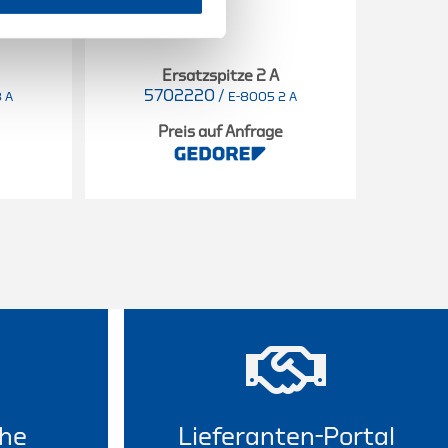
Ersatzspitze 2 A
5702220
/
 A
E-8005 2 A
Preis auf Anfrage
he
Lieferanten-Portal