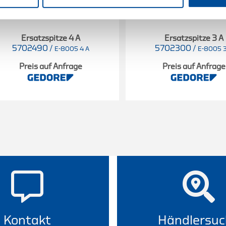
Ersatzspitze 4 A
Ersatzspitze 3 A
5702490
/
5702300
/
E-8005 4 A
E-8005 3
Preis auf Anfrage
Preis auf Anfrage
Kontakt
Händlersuc