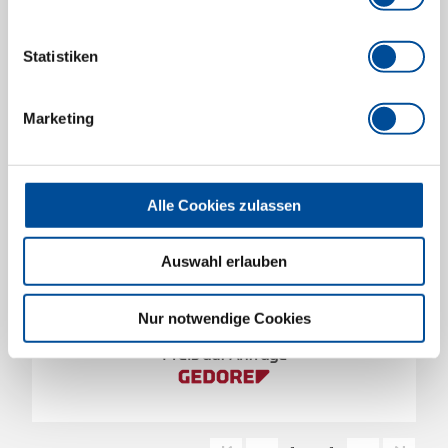
Statistiken
Marketing
Alle Cookies zulassen
Auswahl erlauben
Spiralbohrersatz 25-teilig Ø 1-13mm 0.5-
Steigung
Nur notwendige Cookies
3301613
/
R93510025
Preis auf Anfrage