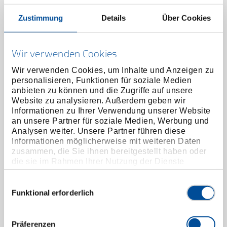
Zustimmung
Details
Über Cookies
Wir verwenden Cookies
Wir verwenden Cookies, um Inhalte und Anzeigen zu
personalisieren, Funktionen für soziale Medien
anbieten zu können und die Zugriffe auf unsere
Website zu analysieren. Außerdem geben wir
Informationen zu Ihrer Verwendung unserer Website
an unsere Partner für soziale Medien, Werbung und
Analysen weiter. Unsere Partner führen diese
Spiralbohrersatz 25-teilig Ø 1-13mm 0.5-
Informationen möglicherweise mit weiteren Daten
Steigung
zusammen, die Sie ihnen bereitgestellt haben oder
3301611
/
R93500025
die sie im Rahmen Ihrer Nutzung der Dienste
Preis auf Anfrage
gesammelt haben. Unsere vollständige
Datenschutzerklärung finden Sie
hier
Einwilligungsauswahl
Funktional erforderlich
Präferenzen