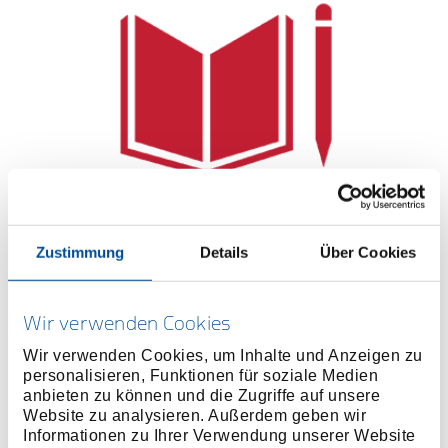
Wir legen großen Wert auf die Ausbildung junger
Zustimmung
Details
Über Cookies
Erwachsener in gewerblichen und kaufmännischen
Berufen. Der Zugang zu hochwertiger fachlicher und
Wir verwenden Cookies
beruflicher Bildung ist dabei selbstverständlich. Neue
Kollegen und Kolleginnen werden kompetent und
Wir verwenden Cookies, um Inhalte und Anzeigen zu
strukturiert eingearbeitet. Erfahrene Mitarbeitende
personalisieren, Funktionen für soziale Medien
anbieten zu können und die Zugriffe auf unsere
stehen ihnen hierbei zusätzlich als Paten zur
Website zu analysieren. Außerdem geben wir
Verfügung.
Informationen zu Ihrer Verwendung unserer Website