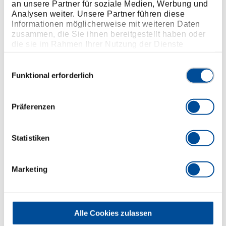
an unsere Partner für soziale Medien, Werbung und
Analysen weiter. Unsere Partner führen diese
Informationen möglicherweise mit weiteren Daten
zusammen, die Sie ihnen bereitgestellt haben oder
die sie im Rahmen Ihrer Nutzung der Dienste
gesammelt haben. Unsere vollständige
Datenschutzerklärung finden Sie
hier
Einwilligungsauswahl
Funktional erforderlich
Präferenzen
Statistiken
Marketing
Gleiche Bedingungen für alle Mitarbeiterinnen und
Alle Cookies zulassen
Mitarbeiter unabhängig von Geschlecht und