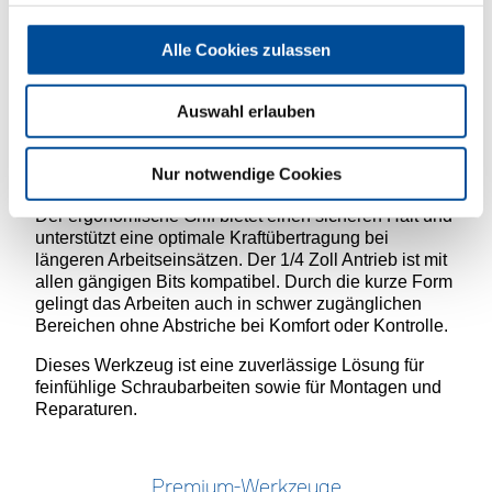
Der 2675 K SilentGear Knarren Schraubendreher
(Code-Nr. 3544532) von GEDORE kombiniert eine
Alle Cookies zulassen
sehr feine Verzahnung mit einer kompakten Bauform.
Dadurch eignet er sich ideal für präzises Arbeiten in
engen Bereichen. Die SilentGear Mechanik
Auswahl erlauben
ermöglicht nahezu geräuschloses Nachfassen und
sorgt gleichzeitig für eine zuverlässige
Nur notwendige Cookies
Kraftübertragung.
Der ergonomische Griff bietet einen sicheren Halt und
unterstützt eine optimale Kraftübertragung bei
längeren Arbeitseinsätzen. Der 1/4 Zoll Antrieb ist mit
allen gängigen Bits kompatibel. Durch die kurze Form
gelingt das Arbeiten auch in schwer zugänglichen
Bereichen ohne Abstriche bei Komfort oder Kontrolle.
Dieses Werkzeug ist eine zuverlässige Lösung für
feinfühlige Schraubarbeiten sowie für Montagen und
Reparaturen.
Premium-Werkzeuge