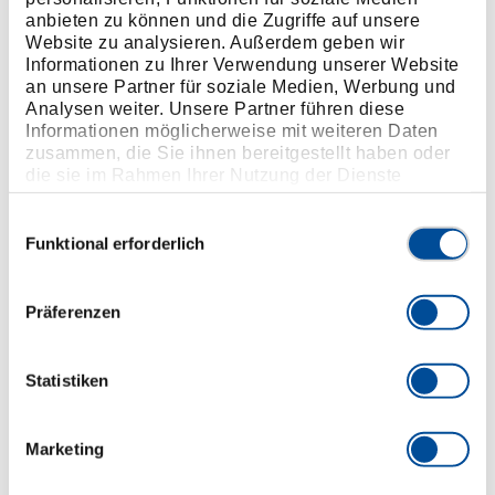
bleiben auch bei hoher Beladung sicher bedienbar.
anbieten zu können und die Zugriffe auf unsere
Die pulverbeschichtete Oberfläche schützt zuverlässig
Website zu analysieren. Außerdem geben wir
vor Stößen, Kratzern und Werkstattchemikalien. Zwei
Informationen zu Ihrer Verwendung unserer Website
Lenkrollen mit Feststellfunktion stellen sicher, dass
an unsere Partner für soziale Medien, Werbung und
der Wagen genau dort bleibt, wo er benötigt wird.
Analysen weiter. Unsere Partner führen diese
Informationen möglicherweise mit weiteren Daten
Durch das große Fassungsvermögen, die langlebige
zusammen, die Sie ihnen bereitgestellt haben oder
Bauweise und die funktionale Ausstattung ist dieser
die sie im Rahmen Ihrer Nutzung der Dienste
Werkstattwagen ein zuverlässiger Begleiter für jeden
gesammelt haben. Unsere vollständige
Arbeitstag.
Datenschutzerklärung finden Sie
hier
Einwilligungsauswahl
Funktional erforderlich
Präferenzen
Statistiken
Marketing
Kompakt, leise und präzise