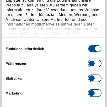
anbieten zu können und die Zugriffe auf unsere
ihn zu einem echten Highlight in Ihrem
Website zu analysieren. Außerdem geben wir
Maschinenpark.
Informationen zu Ihrer Verwendung unserer Website
an unsere Partner für soziale Medien, Werbung und
Die automatische Abschaltung des Gerätes bei
Analysen weiter. Unsere Partner führen diese
erreichtem Drehmoment und die automatische
Informationen möglicherweise mit weiteren Daten
Entspannfunktion ermöglichen Ihnen ein schnelles
zusammen, die Sie ihnen bereitgestellt haben oder
Umsetzen von Schraube zu Schraube.
die sie im Rahmen Ihrer Nutzung der Dienste
gesammelt haben. Unsere vollständige
Jeder Akkuschrauber wird mit einem individuellen
Datenschutzerklärung finden Sie
hier
Einwilligungsauswahl
Werksprüfzertifikat ausgestattet.
Funktional erforderlich
Mehr erfahren
Präferenzen
Statistiken
Marketing